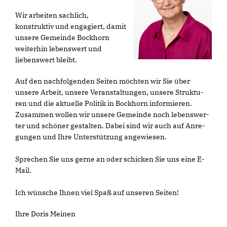
Wir arbeiten sachlich,
konstruktiv und engagiert, damit
unsere Gemeinde Bockhorn
weiterhin lebenswert und
liebenswert bleibt.
Auf den nach­fol­gen­den Sei­ten möch­ten wir Sie über
unsere Arbeit, unsere Ver­an­stal­tun­gen, unsere Struk­tu­
ren und die aktu­elle Poli­tik in Bockhorn infor­mie­ren.
Zusam­men wol­len wir unsere Gemeinde noch lebens­wer­
ter und schö­ner gestal­ten. Dabei sind wir auch auf Anre­
gun­gen und Ihre Unter­stüt­zung ange­wie­sen.
Spre­chen Sie uns gerne an oder schi­cken Sie uns eine E-
Mail.
Ich wün­sche Ihnen viel Spaß auf unse­ren Seiten!
Ihre Doris Meinen