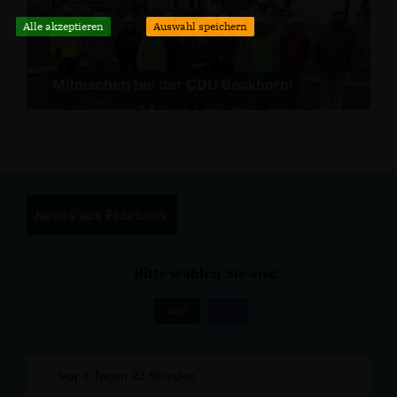
Alle akzeptieren
Auswahl speichern
Mitmachen bei der CDU Bockhorn!
Neues aus Facebook
Bitte wählen Sie aus:
Alle
vor
3 Tagen 23 Stunden