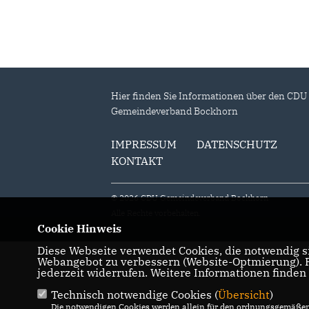
Bockhorn!
Hier finden Sie Informationen über den CDU
Gemeindeverband Bockhorn
IMPRESSUM
DATENSCHUTZ
KONTAKT
© 2026 CDU Gemeindeverband Bockhorn
Alle Rechte vorbehalten.
Cookie Hinweis
Diese Webseite verwendet Cookies, die notwendig si
Webangebot zu verbessern (Website-Optmierung). Fü
jederzeit widerrufen. Weitere Informationen finden
Technisch notwendige Cookies (
Übersicht
)
Die notwendigen Cookies werden allein für den ordnungsgemäßen 