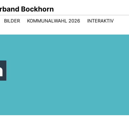
rband Bockhorn
BILDER
KOMMUNALWAHL 2026
INTERAKTIV
n
Gerrit Norder - Unser
Bürgermeisterkandidat für
Bockhorn